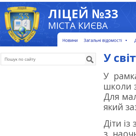
ЛІЦЕЙ №33
МІСТА КИЄВА
Новини
Загальні відомості
У сві
У рамк
школи з
Для мал
який за
Діти із
з наоч