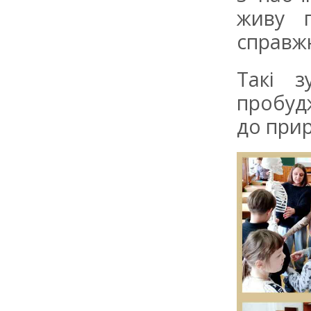
живу п
справж
Такі з
пробуд
до прир