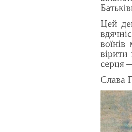
Батьків
Цей де
вдячні
воїнів
вірити
серця —
Слава 