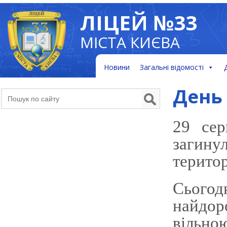
ЛІЦЕЙ №33
МІСТА КИЄВА
Новини
Загальні відомості
День 
29 сер
загину
територ
Сьогод
найдор
вільно