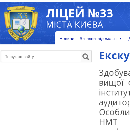
ЛІЦЕЙ №33
МІСТА КИЄВА
Новини
Загальні відомості
Екску
Здобува
вищої 
інстит
аудитор
Особли
НМТ ,