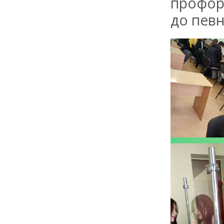
профор
до певн