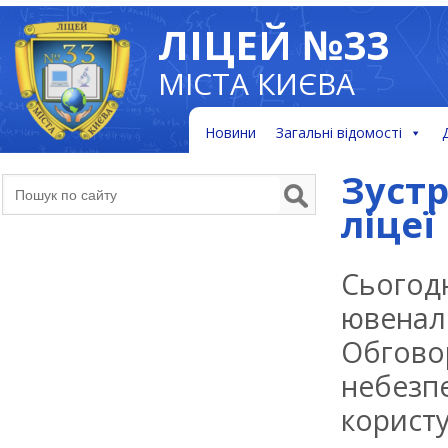
ЛІЦЕЙ №33
МІСТА КИЄВА
Новини
Загальні відомості
Зустр
ліцеї
Сьогод
ювенал
Обговор
небезп
користу