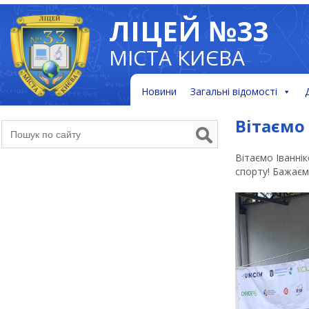
ЛІЦЕЙ №33
МІСТА КИЄВА
Новини
Загальні відомості
Вітаємо 
Вітаємо Іваннік
спорту! Бажаєм