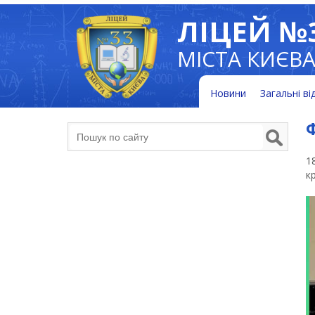
ЛІЦЕЙ №
МІСТА КИЄВ
Новини
Загальні ві
1
к