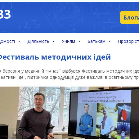
33
Блог
А
домості
Діяльність
Учням
Батькам
Прозоріст
Фестиваль методичних ідей
8 березня у медичній гімназії відбувся Фестиваль методичних ідей
реативні ідеї, підтримка однодумців дуже важливі в освітньому пр