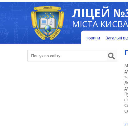
ЛІЦЕЙ №
МІСТА КИЄВ
Новини
Загальні ві
М
д
з
Д
д
П
п
С
С
21