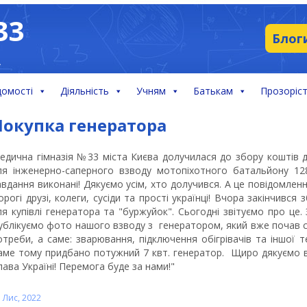
33
Блог
А
домості
Діяльність
Учням
Батькам
Прозоріст
Покупка генератора
едична гімназія №33 міста Києва долучилася до збору коштів 
ля інженерно-саперного взводу мотопіхотного батальйону 128
авдання виконані! Дякуємо усім, хто долучився. А це повідомленн
орогі друзі, колеги, сусіди та прості українці! Вчора закінчивс
ля купівлі генератора та "буржуйок". Сьогодні звітуємо про ц
ублікуємо фото нашого взводу з генератором, який вже почав с
отреби, а саме: зварювання, підключення обігрівачів та іншої 
аме тому придбано потужний 7 квт. генератор. Щиро дякуємо 
лава Україні! Перемога буде за нами!"
 Лис, 2022