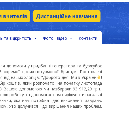
и вчителів
Дистанційне навчання
ь та відкритість
Фото і відео
Контакти
для допомоги у придбанні генератора та буржуйок
 окремої гірсько-штурмової бригади. Поставлені
я від наших хлопців: "Доброго дня! Ми з України
!
я збір коштів, який розпочато на початку листопада
е. З Вашою допомогою ми назбирали 93 912,29 грн.
вою роботу та допомагає нам вирішувати нагальні
техніки, яка нам потрібна для виконання завдань.
всім, хто долучився до вирішення наших проблем.