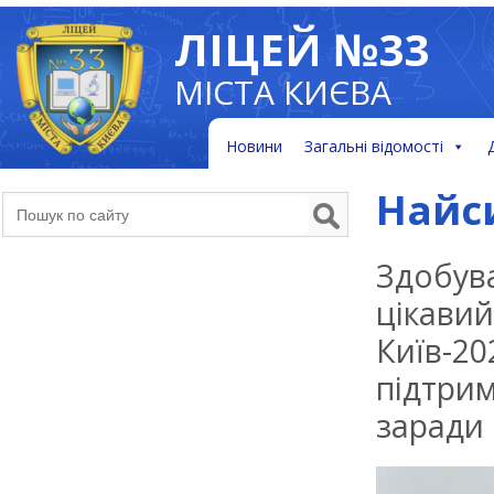
ЛІЦЕЙ №33
МІСТА КИЄВА
Новини
Загальні відомості
Найс
Здобува
цікави
Київ-2
підтри
заради 