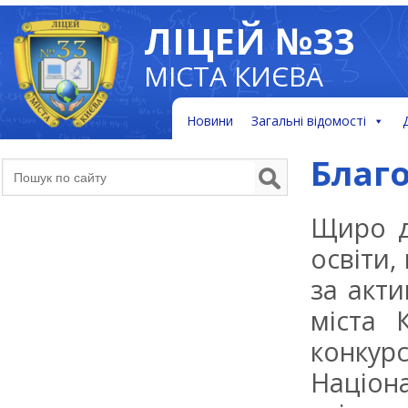
ЛІЦЕЙ №33
МІСТА КИЄВА
Новини
Загальні відомості
Благ
Щиро д
освіти
за акти
міста 
конку
Націон