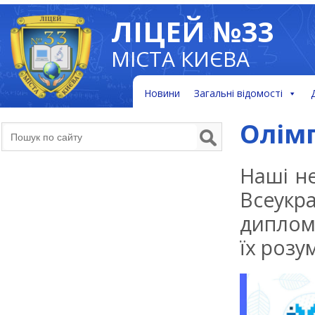
ЛІЦЕЙ №33
МІСТА КИЄВА
Новини
Загальні відомості
Олімп
Наші н
Всеукр
диплом
їх розу