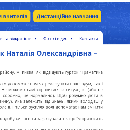
и вчителів
Дистанційне навчання
ь та відкритість
Фото і відео
Контакти
к Наталія Олександрівна –
 району, м. Києва, які відвідують гурток "Граматика
хто допоможе нам як реалізувати наш задум, так і
 Не можемо самі справитися із ситуацією (або не
не соромно, це нормально). Щоб розумно діяти в
зичну), яка залежить від Знань, якими володієш у
ені. І тільки зусилля волі допомагає нам змінити
х здобувачі освіти зафіксували те, що їм приносить