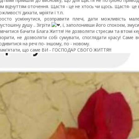
 дітьми прийшли до висновку, що для щастя не потрібно приводи
им відчуттям оточення. Щастя - це не хтось чи щось. Щастя- це в
ожливості дихати, мріяти і т.п.
росто усміхнутися, розправити плечі, дати можливість мал
пустошену душу .. Зігріти
️, і, заполонивши його спокоєм, змуси
авчитися бачити Блага Життя! Не дозволяти стресам та втомі к
ворити, не дозволяти собі сумувати, споглядати красу! Саме во
одивитися на речі по- іншому, по - новому.
 пам'ятати, що саме ВИ - ГОСПОДАР СВОГО ЖИТТЯ!!!