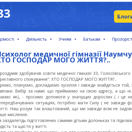
33
Блог
А
домості
Діяльність
Учням
Батькам
Прозоріст
Психолог медичної гімназії Наумчу
ХТО ГОСПОДАР МОГО ЖИТТЯ?..
 роздумів здобувачів освіти медичної гімназії 33, Голосіївського
фективного спілкування": ХТО ГОСПОДАР МОГО ЖИТТЯ?..
ріємо, плануємо, докладаємо зусилля і завжди знайдеться той, 
авпаки. Вибір за нами: що приймаємо на свою адресу, а що ні.
наємо як), - просимо допомоги у значущих дорослих ( і це 
епередбачуваних ситуаціях, потрібно мати Силу ( не завжди фі
итті. Наш розум так влаштований, що ми завжди всім не задовол
аше мислення.
а заздалегідь підготовлених самими дітьми долоньках та підкова
адість та щастя у житті.