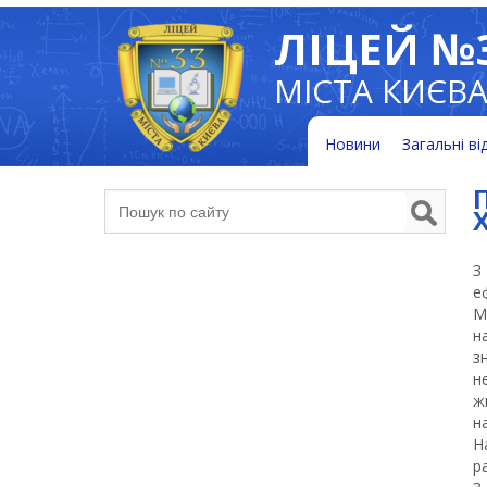
ЛІЦЕЙ №
МІСТА КИЄВ
Новини
Загальні ві
З
е
М
н
з
н
ж
н
Н
р