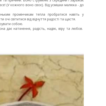
 та причини. Воно струменіє з середини і заражає
се! (У кожного воно своє). Від усмішки малюка - до
еньким промінчикам тепла пробратися навіть у
ти очі світитися від відчуття радості та щастя.
ерувати собою.
на дає натхнення, радість, надію, віру та любов.