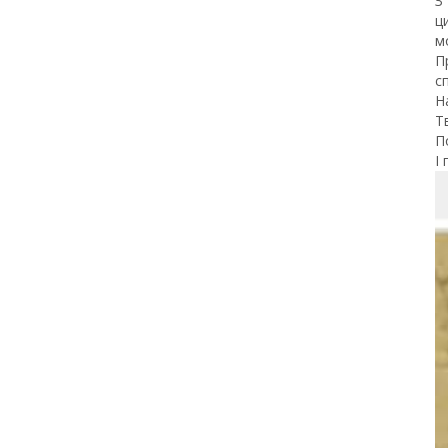
З
ц
м
П
с
Н
Т
П
І