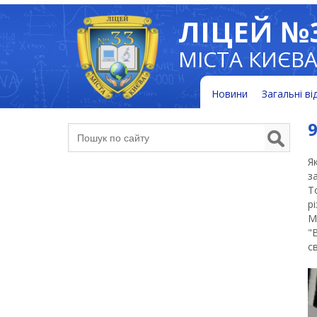
ЛІЦЕЙ №
МІСТА КИЄВ
Новини
Загальні ві
9
Я
з
Т
р
М
"
с