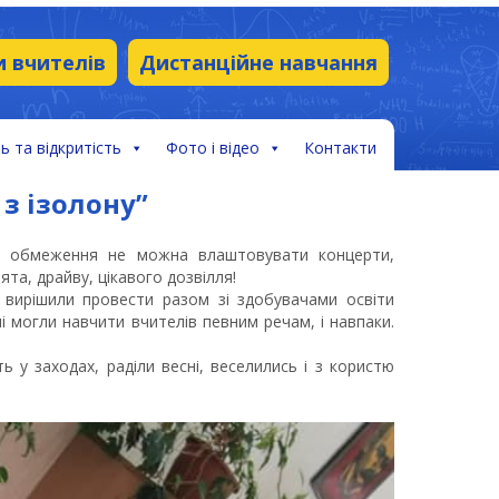
и вчителів
Дистанційне навчання
ь та відкритість
Фото і відео
Контакти
 з ізолону”
нні обмеження не можна влаштовувати концерти,
та, драйву, цікавого дозвілля!
и вирішили провести разом зі здобувачами освіти
ні могли навчити вчителів певним речам, і навпаки.
ь у заходах, раділи весні, веселились і з користю