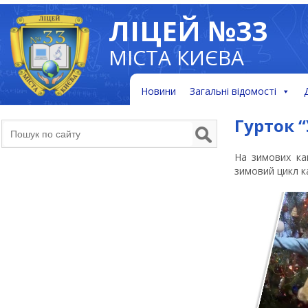
ЛІЦЕЙ №33
МІСТА КИЄВА
Новини
Загальні відомості
Гурток 
На зимових кан
зимовий цикл к