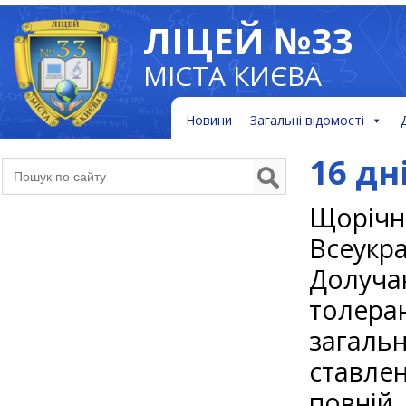
ЛІЦЕЙ №33
МІСТА КИЄВА
Новини
Загальні відомості
16 дн
Щорічн
Всеукр
Долуча
толера
загаль
ставле
повній