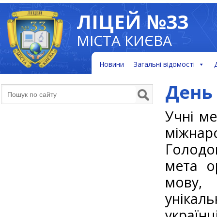
ЛІЦЕЙ №33
МІСТА КИЄВА
Новини
Загальні відомості
День 
Учні ме
міжнар
Голодом
мета о
мову, 
унікал
україн