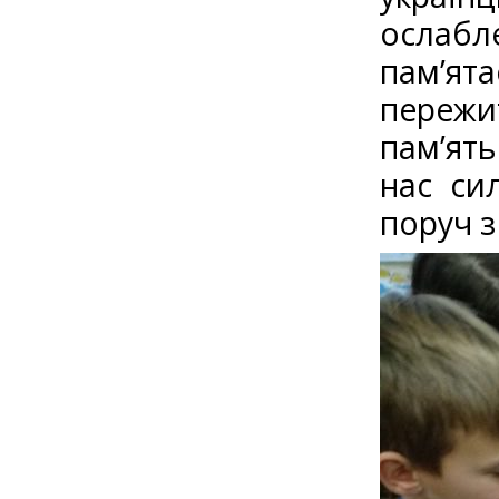
ослабле
пам’ят
пережит
пам’ят
нас си
поруч з