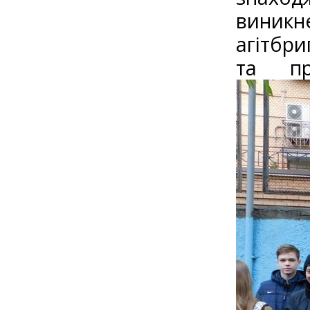
виникн
агітбри
та пр