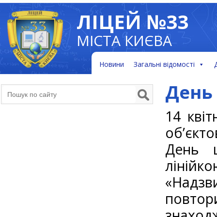
ЛІЦЕЙ №33
МІСТА КИЄВА
Новини
Загальні відомості
День
14 кві
об’єкто
День ц
лінійк
«Надзв
повто
знаход